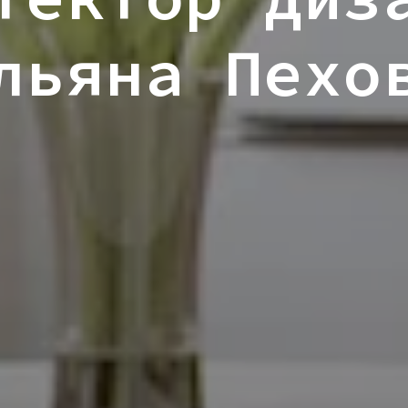
льяна Пехо